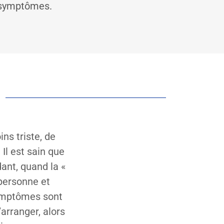
es symptômes.
ns triste, de
Il est sain que
ant, quand la «
personne et
symptômes sont
arranger, alors