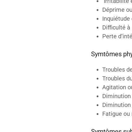
Irritabilité
Déprime ou
Inquiétude
Difficulté 
Perte d’inté
Symtômes phy
Troubles de
Troubles d
Agitation 
Diminution
Diminution 
Fatigue ou
Symtômes subj