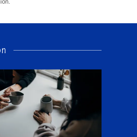
sion.
on