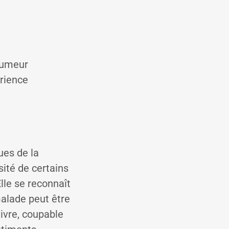
humeur
érience
ues de la
sité de certains
lle se reconnaît
malade peut être
ivre, coupable