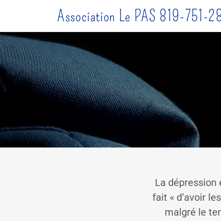
Association Le PAS 819-751-2
La dépression 
fait « d’avoir 
malgré le te