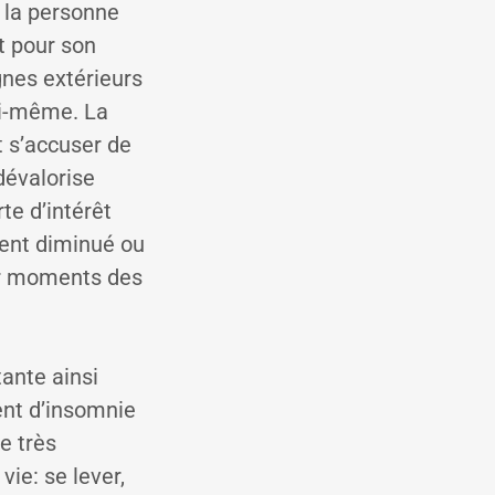
d la personne
t pour son
ignes extérieurs
soi-même. La
t s’accuser de
 dévalorise
te d’intérêt
uvent diminué ou
par moments des
ante ainsi
ent d’insomnie
e très
vie: se lever,