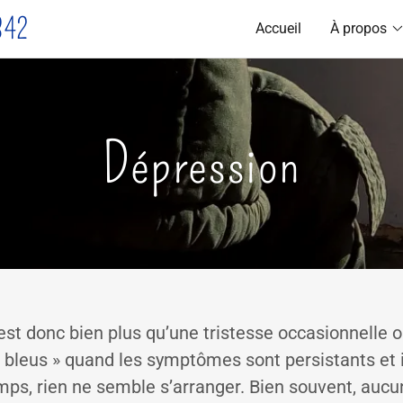
842
Accueil
À propos
Dépression
est donc bien plus qu’une tristesse occasionnelle o
les bleus » quand les symptômes sont persistants et 
mps, rien ne semble s’arranger. Bien souvent, au